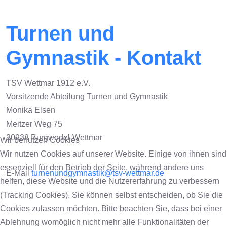
Turnen und
Gymnastik - Kontakt
TSV Wettmar 1912 e.V.
Vorsitzende Abteilung Turnen und Gymnastik
Monika Elsen
Meitzer Weg 75
30938 Burgwedel-Wettmar
Wir benutzen Cookies
Wir nutzen Cookies auf unserer Website. Einige von ihnen sind
essenziell für den Betrieb der Seite, während andere uns
E-Mail
turnenundgymnastik@tsv-wettmar.de
helfen, diese Website und die Nutzererfahrung zu verbessern
(Tracking Cookies). Sie können selbst entscheiden, ob Sie die
Cookies zulassen möchten. Bitte beachten Sie, dass bei einer
Ablehnung womöglich nicht mehr alle Funktionalitäten der