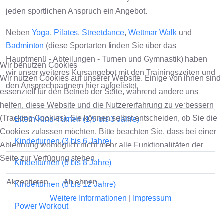
jeden sportlichen Anspruch ein Angebot.
Neben
Yoga
,
Pilates
,
Streetdance
,
Wettmar Walk
und
Badminton
(diese Sportarten finden Sie über das
Hauptmenü - Abteilungen - Turnen und Gymnastik) haben
Wir benutzen Cookies
wir unser weiteres Kursangebot mit den Trainingszeiten und
Wir nutzen Cookies auf unserer Website. Einige von ihnen sind
den Ansprechpartnern hier aufgelistet.
essenziell für den Betrieb der Seite, während andere uns
helfen, diese Website und die Nutzererfahrung zu verbessern
(Tracking Cookies). Sie können selbst entscheiden, ob Sie die
Eltern-Kind-Turnen (1,5 bis 3 Jahre)
Cookies zulassen möchten. Bitte beachten Sie, dass bei einer
Kinderturnen (3 bis 6 Jahre)
Ablehnung womöglich nicht mehr alle Funktionalitäten der
Seite zur Verfügung stehen.
Kinderturnen (6 bis 8 Jahre)
Akzeptieren
Ablehnen
Kinderturnen (8 bis 12 Jahre)
Weitere Informationen
|
Impressum
Power Workout